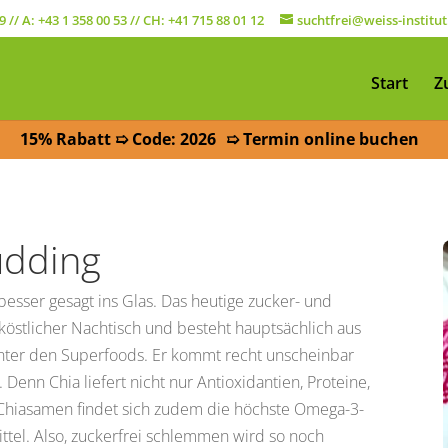
9
// A:
+43 1 358 00 53
// CH:
+41 715 88 01 12
suchtfrei@weiss-institut
Start
Z
15% Rabatt ➯ Code: 2026
➯ Termin online buchen
udding
besser gesagt ins Glas. Das heutige zucker- und
köstlicher Nachtisch und besteht hauptsächlich aus
unter den Superfoods. Er kommt recht unscheinbar
Denn Chia liefert nicht nur Antioxidantien, Proteine,
in Chiasamen findet sich zudem die höchste Omega-3-
tel. Also, zuckerfrei schlemmen wird so noch