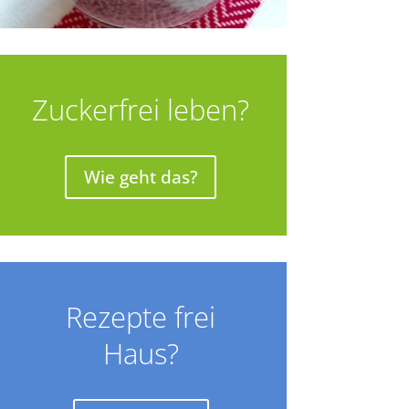
Zuckerfrei leben?
Wie geht das?
Rezepte frei
Haus?