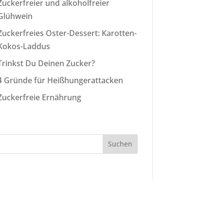
Zuckerfreier und alkoholfreier
Glühwein
Zuckerfreies Oster-Dessert: Karotten-
Kokos-Laddus
Trinkst Du Deinen Zucker?
4 Gründe für Heißhungerattacken
Zuckerfreie Ernährung