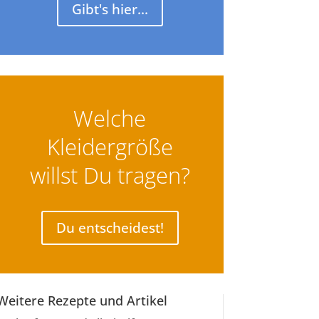
Gibt's hier...
Welche
Kleidergröße
willst Du tragen?
Du entscheidest!
Weitere Rezepte und Artikel