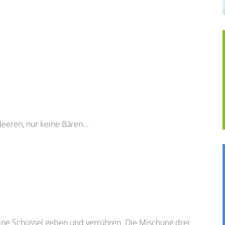
Beeren, nur keine Bären…
eine Schüssel geben und verrühren. Die Mischung drei