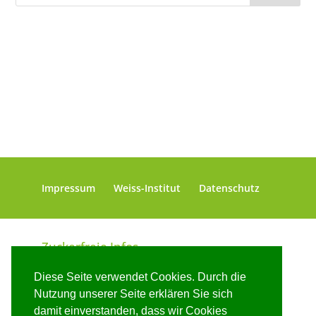
Impressum
Weiss-Institut
Datenschutz
Zuckerfreie Infos
Zuckerfreie Rezepte
Diese Seite verwendet Cookies. Durch die
Was bedeutet „zuckerfrei“?
Nutzung unserer Seite erklären Sie sich
Bin ich zuckersüchtig? Machen Sie den
damit einverstanden, dass wir Cookies