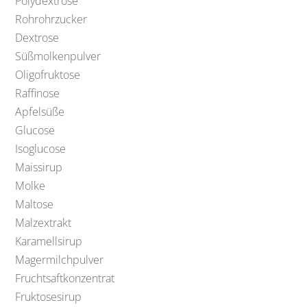
Polydextrose
Rohrohrzucker
Dextrose
Süßmolkenpulver
Oligofruktose
Raffinose
Apfelsüße
Glucose
Isoglucose
Maissirup
Molke
Maltose
Malzextrakt
Karamellsirup
Magermilchpulver
Fruchtsaftkonzentrat
Fruktosesirup